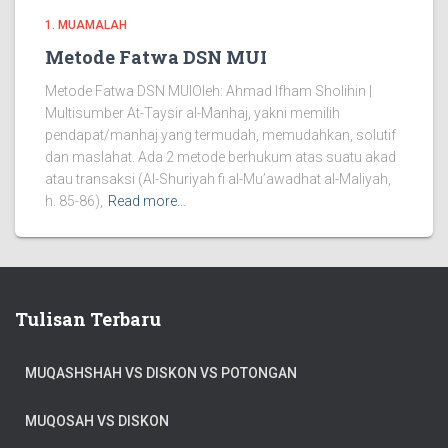
1. MUAMALAH
Metode Fatwa DSN MUI
Metode Fatwa DSN MUIOleh: Ahmad Ifham Sholihin |
Multisumber At-Taysir al-Manhaj, yakni memilih
pendapat/manhaj yang termudah, memudahkan, solutif
dan maslahat. Ada 2 metode berhukum atas suatu akad
atau transaksi (Al-Shuriyah fi al-Mu’awadhat al-Maliyah,
h. 85-86),
Read more…
Tulisan Terbaru
MUQASHSHAH VS DISKON VS POTONGAN
MUQOSAH VS DISKON