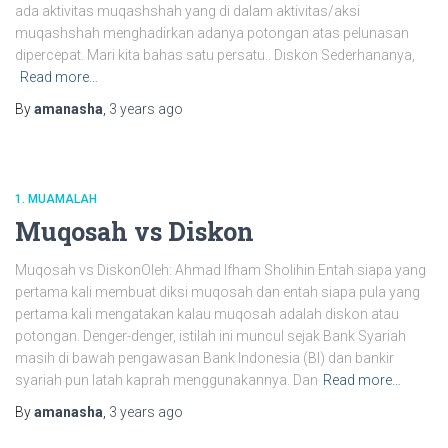
ada aktivitas muqashshah yang di dalam aktivitas/aksi
muqashshah menghadirkan adanya potongan atas pelunasan
dipercepat. Mari kita bahas satu persatu.. Diskon Sederhananya,
Read more…
By
amanasha
,
3 years
ago
1. MUAMALAH
Muqosah vs Diskon
Muqosah vs DiskonOleh: Ahmad Ifham Sholihin Entah siapa yang
pertama kali membuat diksi muqosah dan entah siapa pula yang
pertama kali mengatakan kalau muqosah adalah diskon atau
potongan. Denger-denger, istilah ini muncul sejak Bank Syariah
masih di bawah pengawasan Bank Indonesia (BI) dan bankir
syariah pun latah kaprah menggunakannya. Dan
Read more…
By
amanasha
,
3 years
ago