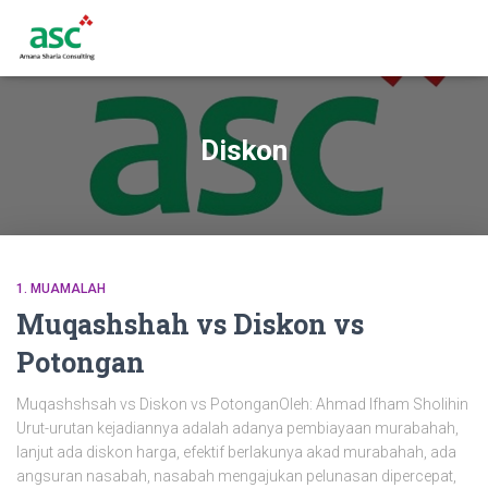
Diskon
1. MUAMALAH
Muqashshah vs Diskon vs
Potongan
Muqashshsah vs Diskon vs PotonganOleh: Ahmad Ifham Sholihin
Urut-urutan kejadiannya adalah adanya pembiayaan murabahah,
lanjut ada diskon harga, efektif berlakunya akad murabahah, ada
angsuran nasabah, nasabah mengajukan pelunasan dipercepat,