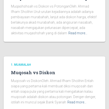
Muqashshsah vs Diskon vs PotonganOleh: Ahmad
Ifham Sholihin Urut-urutan kejadiannya adalah adanya
pembiayaan murabahah, lanjut ada diskon harga, efektif
berlakunya akad murabahah, ada angsuran nasabah,
nasabah mengajukan pelunasan dipercepat, ada
aktivitas muqashshah yang di dalam
Read more…
1. MUAMALAH
Muqosah vs Diskon
Muqosah vs DiskonOleh: Ahmad Ifham Sholihin Entah
siapa yang pertama kali membuat diksi muqosah dan
entah siapa pula yang pertama kali mengatakan kalau
muqosah adalah diskon atau potongan. Denger-denger,
istilah ini muncul sejak Bank Syariah
Read more…