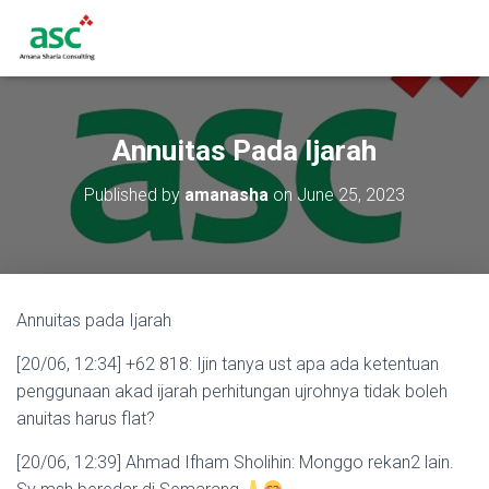
Annuitas Pada Ijarah
Published by
amanasha
on
June 25, 2023
Annuitas pada Ijarah
[20/06, 12:34] +62 818: Ijin tanya ust apa ada ketentuan
penggunaan akad ijarah perhitungan ujrohnya tidak boleh
anuitas harus flat?
[20/06, 12:39] Ahmad Ifham Sholihin: Monggo rekan2 lain.