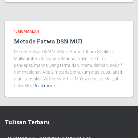
1. MUAMALAH
Metode Fatwa DSN MUI
Metode Fatwa DSN MUIOleh: Ahmad Ifham Sholihin |
Multisumber At-Taysir al-Manhaj, yakni memilih
pendapat/manhaj yang termudah, memudahkan, solutif
dan maslahat. Ada 2 metode berhukum atas suatu akad
atau transaksi (Al-Shuriyah fi al-Mu’awadhat al-Maliyah,
h. 85-86),
Read more…
Tulisan Terbaru