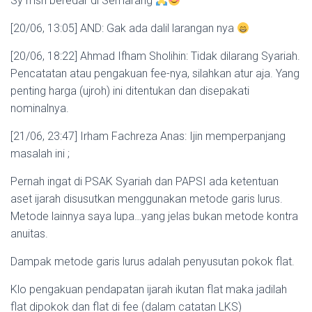
Sy msh beredar di Semarang
[20/06, 13:05] AND: Gak ada dalil larangan nya
[20/06, 18:22] Ahmad Ifham Sholihin: Tidak dilarang Syariah.
Pencatatan atau pengakuan fee-nya, silahkan atur aja. Yang
penting harga (ujroh) ini ditentukan dan disepakati
nominalnya.
[21/06, 23:47] Irham Fachreza Anas: Ijin memperpanjang
masalah ini ;
Pernah ingat di PSAK Syariah dan PAPSI ada ketentuan
aset ijarah disusutkan menggunakan metode garis lurus.
Metode lainnya saya lupa…yang jelas bukan metode kontra
anuitas.
Dampak metode garis lurus adalah penyusutan pokok flat.
Klo pengakuan pendapatan ijarah ikutan flat maka jadilah
flat dipokok dan flat di fee (dalam catatan LKS)