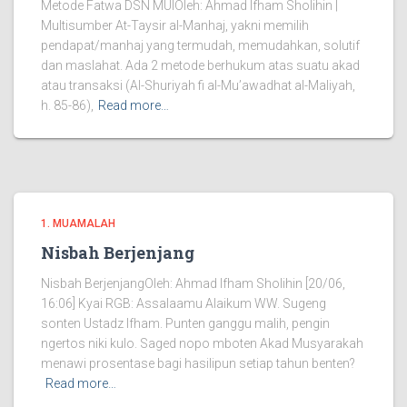
Metode Fatwa DSN MUIOleh: Ahmad Ifham Sholihin |
Multisumber At-Taysir al-Manhaj, yakni memilih
pendapat/manhaj yang termudah, memudahkan, solutif
dan maslahat. Ada 2 metode berhukum atas suatu akad
atau transaksi (Al-Shuriyah fi al-Mu’awadhat al-Maliyah,
h. 85-86),
Read more…
1. MUAMALAH
Nisbah Berjenjang
Nisbah BerjenjangOleh: Ahmad Ifham Sholihin [20/06,
16:06] Kyai RGB: Assalaamu Alaikum WW. Sugeng
sonten Ustadz Ifham. Punten ganggu malih, pengin
ngertos niki kulo. Saged nopo mboten Akad Musyarakah
menawi prosentase bagi hasilipun setiap tahun benten?
Read more…