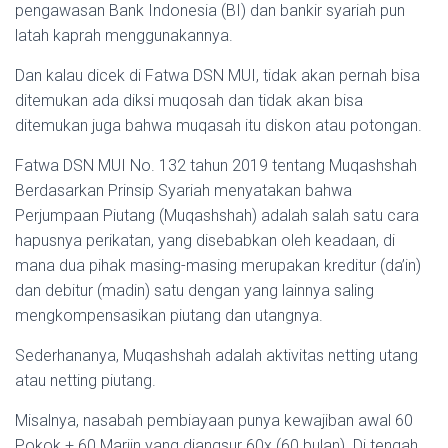
pengawasan Bank Indonesia (BI) dan bankir syariah pun
latah kaprah menggunakannya.
Dan kalau dicek di Fatwa DSN MUI, tidak akan pernah bisa
ditemukan ada diksi muqosah dan tidak akan bisa
ditemukan juga bahwa muqasah itu diskon atau potongan.
Fatwa DSN MUI No. 132 tahun 2019 tentang Muqashshah
Berdasarkan Prinsip Syariah menyatakan bahwa
Perjumpaan Piutang (Muqashshah) adalah salah satu cara
hapusnya perikatan, yang disebabkan oleh keadaan, di
mana dua pihak masing-masing merupakan kreditur (da’in)
dan debitur (madin) satu dengan yang lainnya saling
mengkompensasikan piutang dan utangnya.
Sederhananya, Muqashshah adalah aktivitas netting utang
atau netting piutang.
Misalnya, nasabah pembiayaan punya kewajiban awal 60
Pokok + 60 Marjin yang diangsur 60x (60 bulan). Di tengah