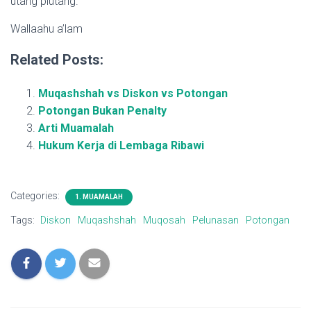
utang piutang.
Wallaahu a’lam
Related Posts:
Muqashshah vs Diskon vs Potongan
Potongan Bukan Penalty
Arti Muamalah
Hukum Kerja di Lembaga Ribawi
Categories:
1. MUAMALAH
Tags:
Diskon
Muqashshah
Muqosah
Pelunasan
Potongan