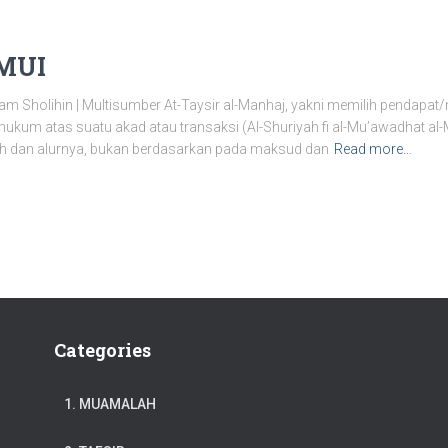
 MUI
m Sholihin | Multisumber At-Taysir al-Manhaj, yakni memilih pendap
ukum atas suatu akad atau transaksi (Al-Shuriyah fi al-Mu’awadhat al-Ma
fazh dan alurnya, bukan berdasarkan pada maksud dan
Read more…
Categories
1. MUAMALAH