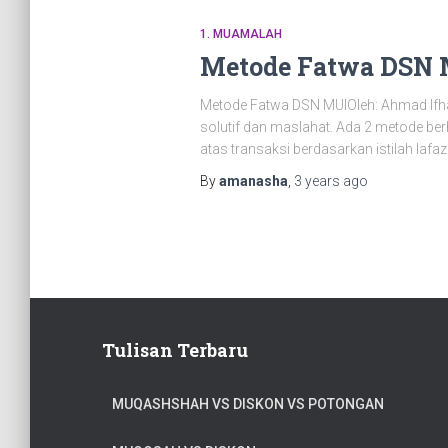
1. MUAMALAH
Metode Fatwa DSN
Metode Fatwa DSN MUIOleh: Ahmad Ifha
solutif dan maslahat. Ada 2 metode berh
atas transaksi berdasarkan istilah la
By
amanasha
,
3 years
ago
Tulisan Terbaru
MUQASHSHAH VS DISKON VS POTONGAN