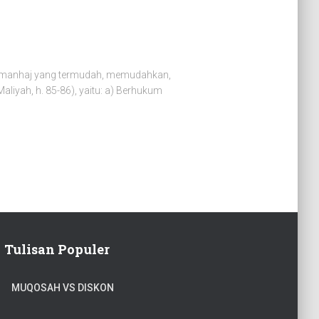
at/manhaj yang termudah, memudahkan,
liyah, h. 85-86), yaitu: a) Berhukum
Tulisan Populer
MUQOSAH VS DISKON