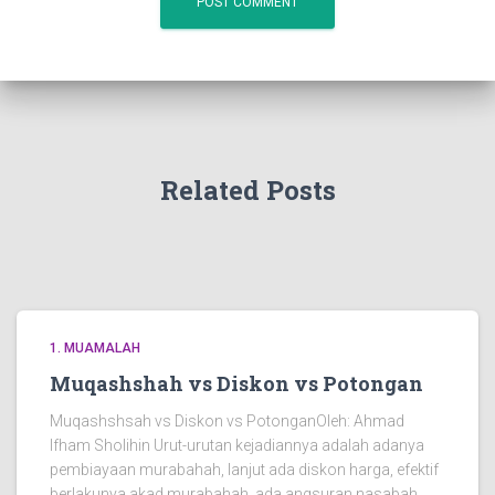
Related Posts
1. MUAMALAH
Muqashshah vs Diskon vs Potongan
Muqashshsah vs Diskon vs PotonganOleh: Ahmad
Ifham Sholihin Urut-urutan kejadiannya adalah adanya
pembiayaan murabahah, lanjut ada diskon harga, efektif
berlakunya akad murabahah, ada angsuran nasabah,