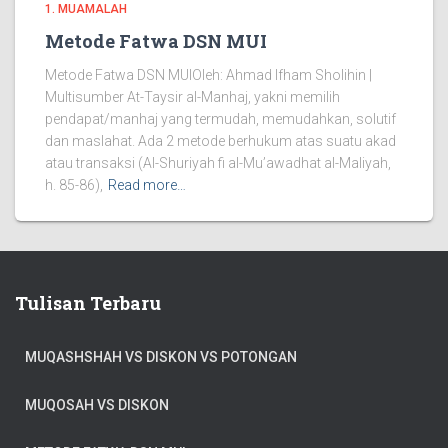
1. MUAMALAH
Metode Fatwa DSN MUI
Metode Fatwa DSN MUIOleh: Ahmad Ifham Sholihin |
Multisumber At-Taysir al-Manhaj, yakni memilih
pendapat/manhaj yang termudah, memudahkan, solutif
dan maslahat. Ada 2 metode berhukum atas suatu akad
atau transaksi (Al-Shuriyah fi al-Mu’awadhat al-Maliyah,
h. 85-86),
Read more…
Tulisan Terbaru
MUQASHSHAH VS DISKON VS POTONGAN
MUQOSAH VS DISKON